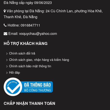
Đà Nẵng cấp ngày 09/06/2023
Vina Bill Việt Nam – Giải pháp thiết bị bán hàng chuyên
nghiệp!
Văn phòng tại Đà Nẵng: 24 Cù Chính Lan, phường Hòa Khê,
Thanh Khê, Đà Nẵng
Hotline:
0916847711
Email:
voquychau@yahoo.com
HỖ TRỢ KHÁCH HÀNG
Chính sách đổi trả
Chính sách giao, nhận hàng và kiểm hàng
Chính sách bảo mật thông tin
Hỏi đáp
CHẤP NHẬN THANH TOÁN