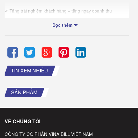
✔ Tăng trải nghiệm khách hàng – tăng ngay doanh thu
SỐ LƯỢNG CÓ HẠN – NHANH TAY KẺO LỠ!
Đọc thêm
Đừng bỏ lỡ cơ hội nâng cấp thiết bị với mức giá ƯU ĐÃI KHỦNG
nhất năm.
Click ngay
MUA NGAY
hoặc liên hệ
0916 847 711
để sở
hữu trước khi hết hàng!
TIN XEM NHIỀU
SẢN PHẨM
VỀ CHÚNG TÔI
CÔNG TY CỔ PHẦN VINA BILL VIỆT NAM