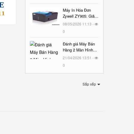
Máy In Hóa Đơn
Zywell ZY905: Giải
Pháp In Ấn Vượt
08/05/2026 11:13 -
Trội Cho Mọi Cửa
0
Hàng
Đánh giá Máy Bán
Hàng 2 Màn Hình
TYSSO TS1717 :
21/04/2026 13:51 -
Đẳng Cấp và Hiệu
0
Suất
Sắp xếp