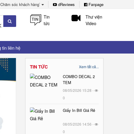
Chăm sóc khách hàng`
dReviews
Fanpage
Tin
Thư viện
tức
Video
tin liên hệ
TIN TỨC
Xem tất cả...
COMBO DECAL 2
TEM
08/05/2026 15:28 -
0
Giấy In Bill Giá Rẻ
08/05/2026 14:56 -
0