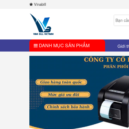
Vinabill
DANH MỤC SẢN PHẨM
Giới t