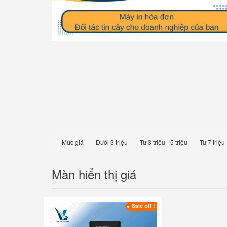
Mức giá
Dưới 3 triệu
Từ 3 triệu - 5 triệu
Từ 7 triệu 
Màn hiển thị giá
Sale off !