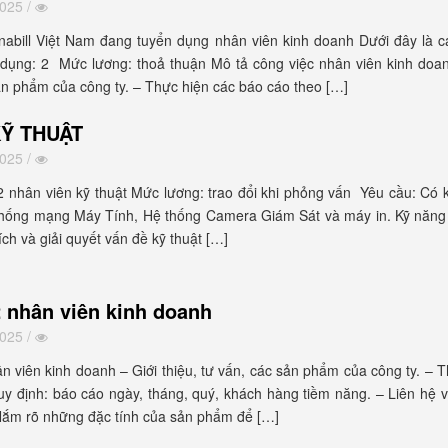
2025 /
nabill Việt Nam đang tuyển dụng nhân viên kinh doanh Dưới đây là c
n dụng: 2 Mức lương: thoả thuận Mô tả công việc nhân viên kinh doan
sản phẩm của công ty. – Thực hiện các báo cáo theo […]
KỸ THUẬT
2025 /
2 nhân viên kỹ thuật Mức lương: trao đổi khi phỏng vấn Yêu cầu: Có 
 thống mạng Máy Tính, Hệ thống Camera Giám Sát và máy in. Kỹ năng 
ích và giải quyết vấn đề kỹ thuật […]
 nhân viên kinh doanh
2025 /
n viên kinh doanh – Giới thiệu, tư vấn, các sản phẩm của công ty. – 
uy định: báo cáo ngày, tháng, quý, khách hàng tiềm năng. – Liên hệ 
ắm rõ những đặc tính của sản phẩm để […]