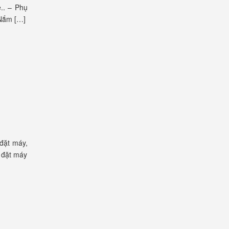
e.. – Phụ
 Nắm […]
 đặt máy,
p đặt máy