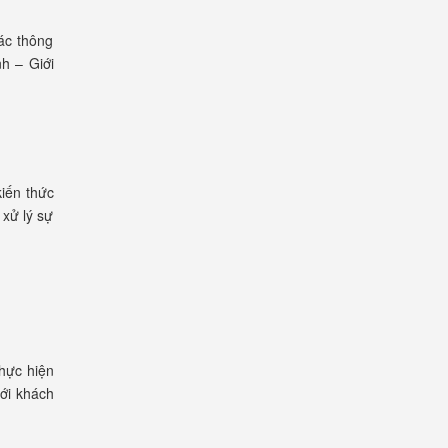
ác thông
h – Giới
kiến thức
xử lý sự
Thực hiện
với khách