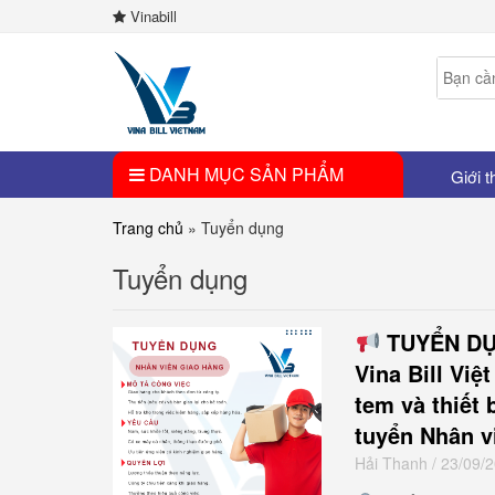
Vinabill
DANH MỤC SẢN PHẨM
Giới t
Trang chủ
»
Tuyển dụng
Tuyển dụng
TUYỂN DỤ
Vina Bill Việ
tem và thiết
tuyển Nhân v
Hải Thanh
/ 23/09/