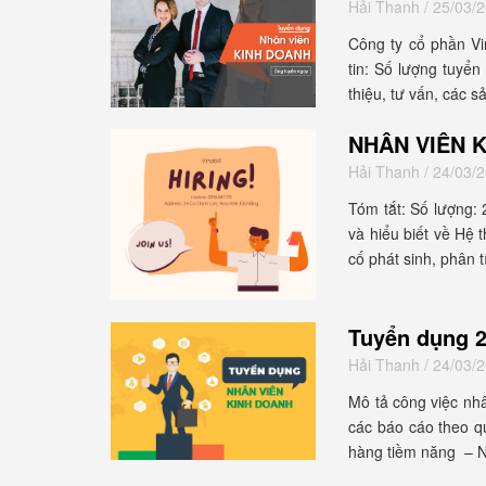
Hải Thanh
/ 25/03/
Công ty cổ phần Vi
tin: Số lượng tuyể
thiệu, tư vấn, các 
NHÂN VIÊN 
Hải Thanh
/ 24/03/
Tóm tắt: Số lượng: 
và hiểu biết về Hệ
cố phát sinh, phân t
Tuyển dụng 2
Hải Thanh
/ 24/03/
Mô tả công việc nhâ
các báo cáo theo q
hàng tiềm năng – N