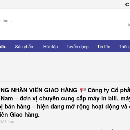
hiệu
Sản phẩm
Hỏi đáp
Tuyển dụng
Tin tức
Thông 
NG NHÂN VIÊN GIAO HÀNG
Công ty Cổ ph
t Nam – đơn vị chuyên cung cấp máy in bill, má
 bị bán hàng – hiện đang mở rộng hoạt động và
iên Giao hàng.
2025 /