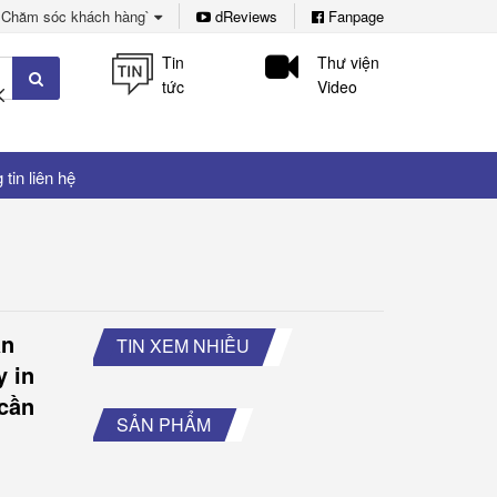
Chăm sóc khách hàng`
dReviews
Fanpage
Tin
Thư viện
tức
Video
tin liên hệ
ần
TIN XEM NHIỀU
y in
 cần
SẢN PHẨM