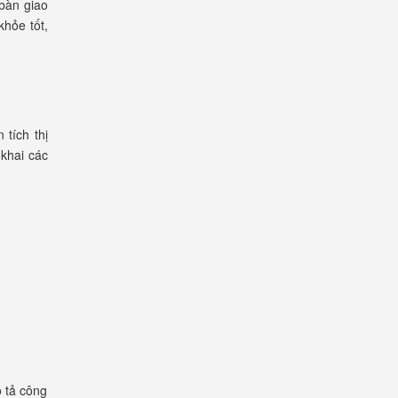
 bàn giao
hỏe tốt,
 tích thị
 khai các
 tả công