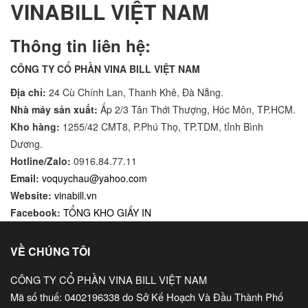
VINABILL VIỆT NAM
Thông tin liên hệ:
CÔNG TY CỔ PHẦN VINA BILL VIỆT NAM
Địa chỉ:
24 Cù Chính Lan, Thanh Khê, Đà Nẵng.
Nhà máy sản xuất:
Ấp 2/3 Tân Thới Thượng, Hóc Môn, TP.HCM.
Kho hàng:
1255/42 CMT8, P.Phú Thọ, TP.TDM, tỉnh Bình
Dương.
Hotline/Zalo:
0916.84.77.11
Email:
voquychau@yahoo.com
Website:
vinabill.vn
Facebook:
TỔNG KHO GIẤY IN
VỀ CHÚNG TÔI
CÔNG TY CỔ PHẦN VINA BILL VIỆT NAM
Mã số thuế: 0402196338 do Sở Kế Hoạch Và Đầu Thành Phố