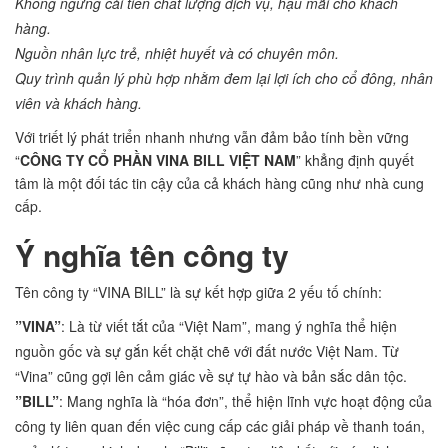
Không ngừng cải tiến chất lượng dịch vụ, hậu mãi cho khách
hàng.
Nguồn nhân lực trẻ, nhiệt huyết và có chuyên môn.
Quy trình quản lý phù hợp nhằm đem lại lợi ích cho cổ đông, nhân
viên và khách hàng.
Với triết lý phát triển nhanh nhưng vẫn đảm bảo tính bền vững
“
CÔNG TY CỔ PHẦN VINA BILL VIỆT NAM
” khẳng định quyết
tâm là một đối tác tin cậy của cả khách hàng cũng như nhà cung
cấp.
Ý nghĩa tên công ty
Tên công ty “VINA BILL” là sự kết hợp giữa 2 yếu tố chính:
”VINA”
: Là từ viết tắt của “Việt Nam”, mang ý nghĩa thể hiện
nguồn gốc và sự gắn kết chặt chẽ với đất nước Việt Nam. Từ
“Vina” cũng gợi lên cảm giác về sự tự hào và bản sắc dân tộc.
”BILL”
: Mang nghĩa là “hóa đơn”, thể hiện lĩnh vực hoạt động của
công ty liên quan đến việc cung cấp các giải pháp về thanh toán,