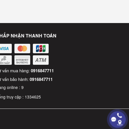
HẤP NHẬN THANH TOÁN
ư vấn mua hàng:
0916847711
ư vấn bảo hành:
0916847711
ng online :
9
ng truy cập :
1334625