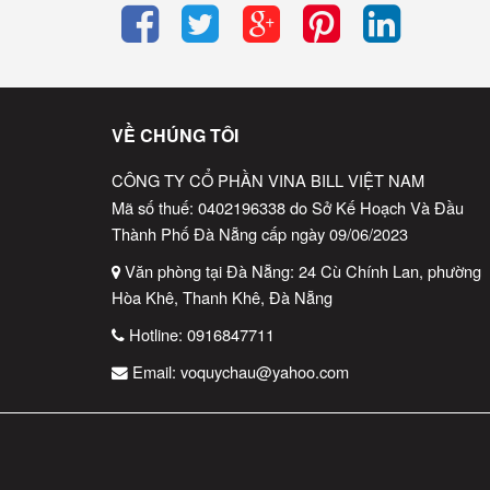
VỀ CHÚNG TÔI
CÔNG TY CỔ PHẦN VINA BILL VIỆT NAM
Mã số thuế: 0402196338 do Sở Kế Hoạch Và Đầu
Thành Phố Đà Nẵng cấp ngày 09/06/2023
Văn phòng tại Đà Nẵng: 24 Cù Chính Lan, phường
Hòa Khê, Thanh Khê, Đà Nẵng
Hotline:
0916847711
g
Email:
voquychau@yahoo.com
Thông Số Kỹ Thuật
Loại giấy
: Giấy in nhiệt, không cần mực
Khổ giấy
: K80 (rộng 80mm)