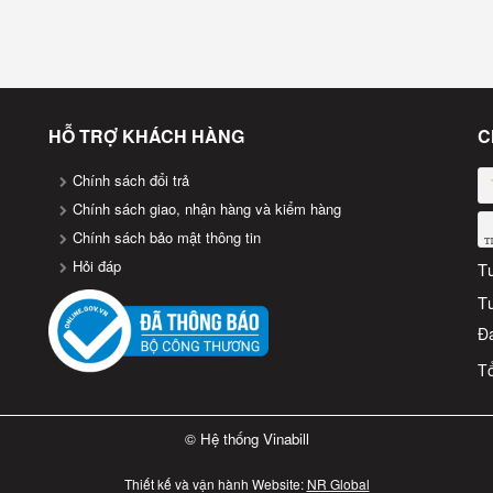
HỖ TRỢ KHÁCH HÀNG
C
Chính sách đổi trả
Chính sách giao, nhận hàng và kiểm hàng
Chính sách bảo mật thông tin
Hỏi đáp
T
T
Đa
iấy in bill k80 x 65 cao cấp
Tổ
© Hệ thống Vinabill
Thiết kế và vận hành Website:
NR Global