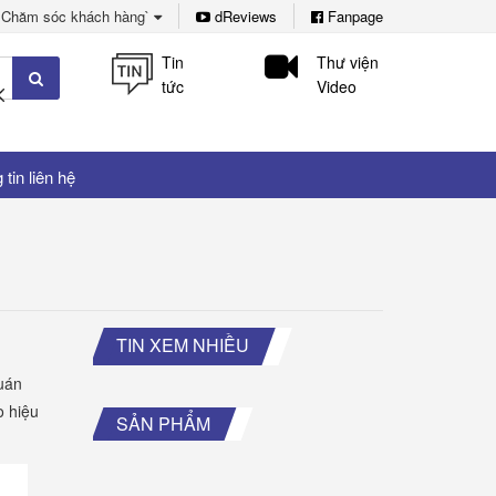
Chăm sóc khách hàng`
dReviews
Fanpage
Tin
Thư viện
tức
Video
tin liên hệ
TIN XEM NHIỀU
quán
o hiệu
SẢN PHẨM