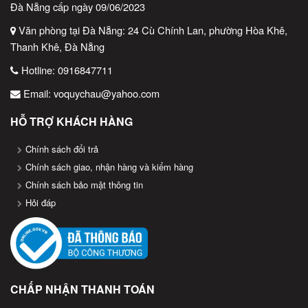
2. Giấy In Kim (Giấy Carbon)
Đà Nẵng cấp ngày 09/06/2023
Văn phòng tại Đà Nẵng: 24 Cù Chính Lan, phường Hòa Khê,
Đặc điểm
: Dùng trong máy in kim, in bằng ruy băng mực.
Thanh Khê, Đà Nẵng
Ưu điểm
: In được trên nhiều bản sao, phù hợp cho việc lưu trữ
Hotline:
0916847711
dài hạn.
Email:
voquychau@yahoo.com
Ứng dụng
: Ngân hàng, bệnh viện, các hóa đơn cần nhiều bản
sao.
HỖ TRỢ KHÁCH HÀNG
3. Giấy In Laser
Chính sách đổi trả
Chính sách giao, nhận hàng và kiểm hàng
Đặc điểm
: Sử dụng trong máy in laser, yêu cầu mực in.
Chính sách bảo mật thông tin
Ưu điểm
: Chất lượng cao, độ bền tốt, phù hợp cho tài liệu
Hỏi đáp
quảng cáo hoặc hóa đơn yêu cầu tính chuyên nghiệp cao.
Ứng dụng
: Các doanh nghiệp lớn, công ty có nhu cầu in hóa
đơn độ phân giải cao.
CHẤP NHẬN THANH TOÁN
Tiêu Chí Chọn Giấy In Bill Phù Hợp