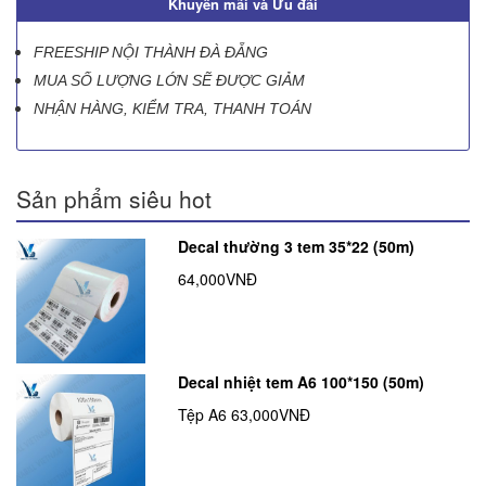
Khuyến mãi và Ưu đãi
FREESHIP NỘI THÀNH ĐÀ ĐẴNG
MUA SỐ LƯỢNG LỚN SẼ ĐƯỢC GIẢM
NHẬN HÀNG, KIỂM TRA, THANH TOÁN
Sản phẩm siêu hot
Decal thường 3 tem 35*22 (50m)
64,000VNĐ
Decal nhiệt tem A6 100*150 (50m)
Tệp A6
63,000VNĐ