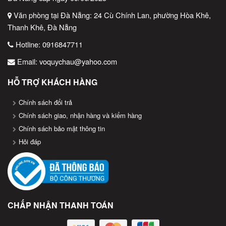
nhất.
Văn phòng tại Đà Nẵng: 24 Cù Chính Lan, phường Hòa Khê,
Bảo quản decal
nơi khô ráo, tránh ánh nắng trực tiếp và độ ẩm
Thanh Khê, Đà Nẵng
cao.
Hotline:
0916847711
5. Kết luận
Email:
voquychau@yahoo.com
HỖ TRỢ KHÁCH HÀNG
Giấy decal thường 3 tem 25x22x50m là lựa chọn kinh tế và hiệu
quả cho nhu cầu in tem nhãn số lượng lớn với kích thước nhỏ. Với
Chính sách đổi trả
khả năng ứng dụng linh hoạt, dễ sử dụng và chi phí hợp lý, sản
Chính sách giao, nhận hàng và kiểm hàng
phẩm này là một phần không thể thiếu trong hoạt động quản lý và
Chính sách bảo mật thông tin
bán hàng của nhiều doanh nghiệp hiện nay. Nếu bạn đang tìm
Hỏi đáp
kiếm giải pháp in tem nhãn tiết kiệm nhưng vẫn đảm bảo chất
lượng, đây chính là lựa chọn đáng cân nhắc.
CHẤP NHẬN THANH TOÁN