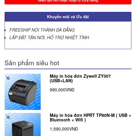
Giao tận nơi hoặc nhận ở cửa hàng
Khuyến mãi và Ưu đãi
FREESHIP NỘI THÀNH ĐÀ ĐẴNG
LẮP ĐẶT TẬN NƠI, HỔ TRỢ NHIỆT TÌNH
Sản phẩm siêu hot
Máy in hóa đơn Zywell ZY307
(USB+LAN)
990,000VNĐ
Máy in hóa đơn HPRT TP80N-M ( USB +
Bluetooth + Wifi )
1,590,000VNĐ