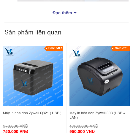
Đọc thêm
Sản phẩm liên quan
Sale off !
Sale off !
Máy in hóa đơn Zywell 905 ( USB + LAN )
Máy in hóa đơn Zywell Q821 ( USB )
Máy in hóa đơn Zywell 303 (USB +
Ưu điểm nổi bật của máy in hóa đơn Zywell
LAN)
905
970,000 VNĐ
1,100,000 VNĐ
750,000 VNĐ
950,000 VNĐ