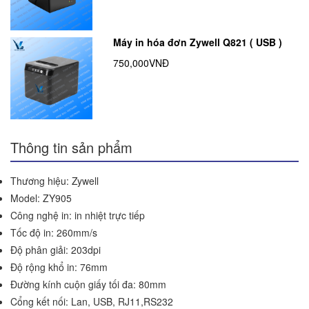
Máy in hóa đơn Zywell Q821 ( USB )
750,000VNĐ
Thông tin sản phẩm
Thương hiệu: Zywell
Model: ZY905
Công nghệ in: in nhiệt trực tiếp
Tốc độ in: 260mm/s
Độ phân giải: 203dpi
Độ rộng khổ in: 76mm
Đường kính cuộn giấy tối đa: 80mm
Cổng kết nối: Lan, USB, RJ11,RS232