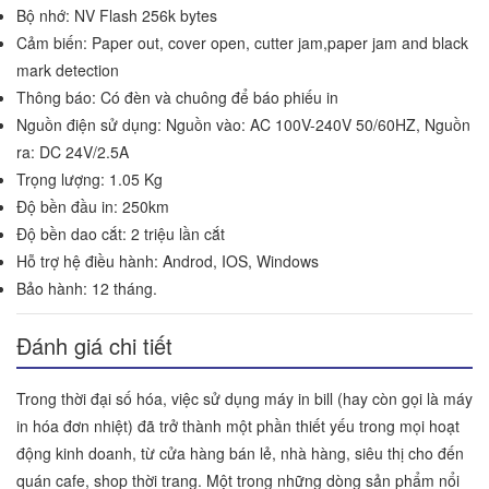
Bộ nhớ: NV Flash 256k bytes
Cảm biến: Paper out, cover open, cutter jam,paper jam and black
mark detection
Thông báo: Có đèn và chuông để báo phiếu in
Nguồn điện sử dụng: Nguồn vào: AC 100V-240V 50/60HZ, Nguồn
ra: DC 24V/2.5A
Trọng lượng: 1.05 Kg
Độ bền đầu in: 250km
Độ bền dao cắt: 2 triệu lần cắt
Hỗ trợ hệ điều hành: Androd, IOS, Windows
Bảo hành: 12 tháng.
Đánh giá chi tiết
Trong thời đại số hóa, việc sử dụng máy in bill (hay còn gọi là máy
in hóa đơn nhiệt) đã trở thành một phần thiết yếu trong mọi hoạt
động kinh doanh, từ cửa hàng bán lẻ, nhà hàng, siêu thị cho đến
quán cafe, shop thời trang. Một trong những dòng sản phẩm nổi