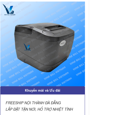
Khuyến mãi và Ưu đãi
FREESHIP NỘI THÀNH ĐÀ ĐẴNG
LẮP ĐẶT TẬN NƠI, HỔ TRỢ NHIỆT TÌNH