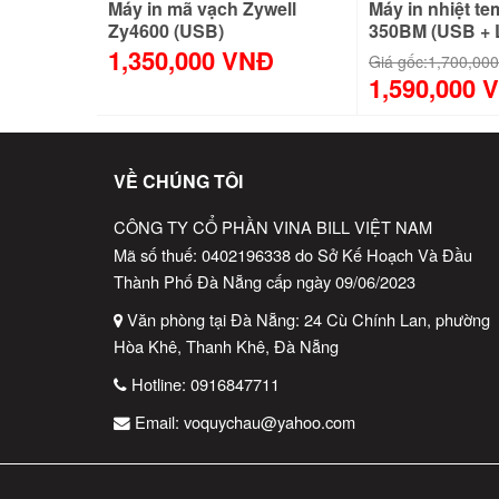
Máy in mã vạch Zywell
Máy in nhiệt t
Zy4600 (USB)
350BM (USB + 
1,350,000 VNĐ
Giá gốc:
1,700,00
1,590,000 
VỀ CHÚNG TÔI
CÔNG TY CỔ PHẦN VINA BILL VIỆT NAM
Mã số thuế: 0402196338 do Sở Kế Hoạch Và Đầu
Thành Phố Đà Nẵng cấp ngày 09/06/2023
Văn phòng tại Đà Nẵng: 24 Cù Chính Lan, phường
Hòa Khê, Thanh Khê, Đà Nẵng
Hotline:
0916847711
Email:
voquychau@yahoo.com