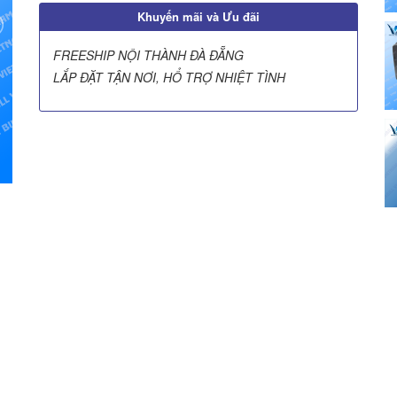
Khuyến mãi và Ưu đãi
FREESHIP NỘI THÀNH ĐÀ ĐẴNG
LẮP ĐẶT TẬN NƠI, HỔ TRỢ NHIỆT TÌNH