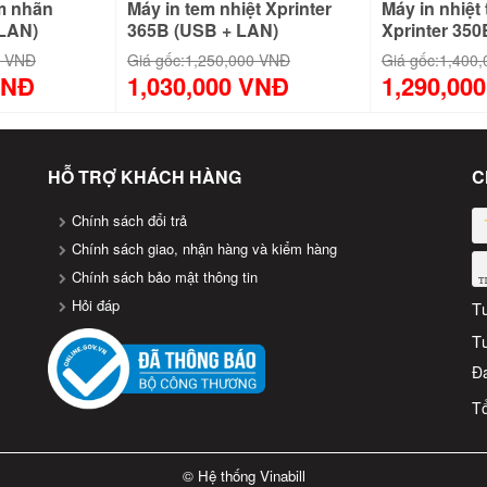
em nhãn
Máy in tem nhiệt Xprinter
Máy in nhiệt
LAN)
365B (USB + LAN)
Xprinter 350
0 VNĐ
Giá gốc:
1,250,000 VNĐ
Giá gốc:
1,400
VNĐ
1,030,000 VNĐ
1,290,00
HỖ TRỢ KHÁCH HÀNG
C
Chính sách đổi trả
Chính sách giao, nhận hàng và kiểm hàng
Chính sách bảo mật thông tin
Hỏi đáp
T
T
Đa
Tổ
© Hệ thống Vinabill