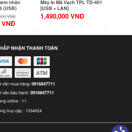
 tem nhãn
Máy In Mã Vạch TPL TD-401
B (USB)
[USB + LAN]
1,490,000 VNĐ
,000 VNĐ
0 VNĐ
HẤP NHẬN THANH TOÁN
ư vấn mua hàng:
0916847711
ư vấn bảo hành:
0916847711
ng online :
11
ng truy cập :
1334624