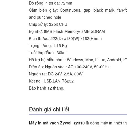
Độ rộng in tối đa: 72mm
Cảm biến giấy: Continuous, gap, black mark, fan-f
and punched hole
Chip xử lý: 32bit CPU
Bộ nhớ: 8MB Flash Memory/ 8MB SDRAM
Kích thước: 222(D) x180(W) x162(H)mm
Trọng lượng: 1.15 Kg
Tuổi thọ đầu in 30km
Hỗ trợ hệ hiều hành: Windows, Mac, Linux, Android, I
Điện áp: Nguồn vào : AC 100-240V, 50-60Hz
Nguồn ra: DC 24V, 2.5A, 60W
Kết nối: USB,LAN,RS232
Bảo hành 12 tháng.
Đánh giá chi tiết
Máy in mã vạch Zywell zy310
là dòng máy in nhiệt tr