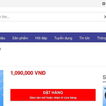
hiệu
Sản phẩm
Hỏi đáp
Tuyển dụng
Tin tức
Thông 
0
1,090,000 VNĐ
S
ĐẶT HÀNG
Giao tận nơi hoặc nhận ở cửa hàng