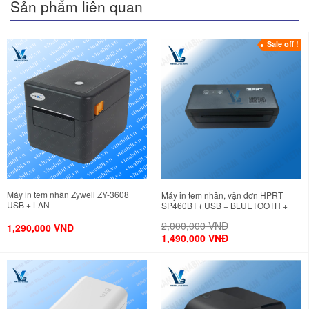
Sản phẩm liên quan
Sale off !
Máy in tem nhãn, vận đơn 420B
Thông số kỹ thuật cơ bản của máy in 420B
Máy in tem nhãn Zywell ZY-3608
Máy in tem nhãn, vận đơn HPRT
Mặc dù có thể có một số khác biệt nhỏ tùy vào nhà sản xuất hoặc
USB + LAN
SP460BT ( USB + BLUETOOTH +
WIFI )
lô hàng, máy in nhiệt 420B thường sở hữu các thông số kỹ thuật
2,000,000 VNĐ
1,290,000 VNĐ
sau:
1,490,000 VNĐ
Công nghệ in
: In nhiệt trực tiếp (Direct Thermal)
Độ phân giải
: 203 dpi (dots per inch)