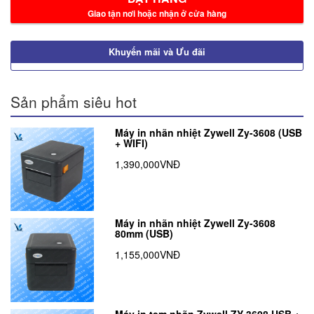
Giao tận nơi hoặc nhận ở cửa hàng
Khuyến mãi và Ưu đãi
Sản phẩm siêu hot
Máy in nhãn nhiệt Zywell Zy-3608 (USB
+ WIFI)
1,390,000VNĐ
Máy in nhãn nhiệt Zywell Zy-3608
80mm (USB)
1,155,000VNĐ
Máy in tem nhãn Zywell ZY-3608 USB +