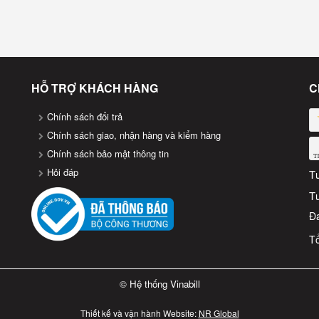
Cân điện tử Ninda SN168
HỖ TRỢ KHÁCH HÀNG
C
xác, nhỏ gọn, dễ sử dụng, giúp tối ưu hóa quản lý hàng hóa và tiết kiệ
Chính sách đổi trả
Chính sách giao, nhận hàng và kiểm hàng
Chính sách bảo mật thông tin
Hỏi đáp
T
T
Đa
Tổ
.
© Hệ thống Vinabill
Thiết kế và vận hành Website:
NR Global