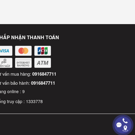
HẤP NHẬN THANH TOÁN
m năng
ư vấn mua hàng:
0916847711
ư vấn bảo hành:
0916847711
ng online :
9
ng truy cập :
1333778