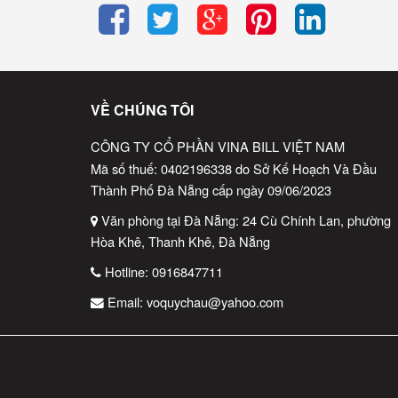
VỀ CHÚNG TÔI
Cân điện tử Ninda SN168
là thiết bị đo lường chính 
CÔNG TY CỔ PHẦN VINA BILL VIỆT NAM
lượng.
Mã số thuế: 0402196338 do Sở Kế Hoạch Và Đầu
Thành Phố Đà Nẵng cấp ngày 09/06/2023
Đặc điểm của Ninda SN168
Văn phòng tại Đà Nẵng: 24 Cù Chính Lan, phường
Đo lường chính xác
Hòa Khê, Thanh Khê, Đà Nẵng
Cung cấp kết quả chính xác đến từng gram.
Hotline:
0916847711
Email:
voquychau@yahoo.com
Màn hình LCD rõ ràng
Dễ dàng theo dõi kết quả trong mọi điều kiện ánh sáng
Thiết kế nhỏ gọn