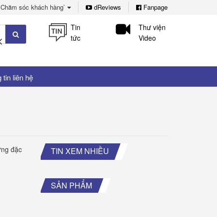
Chăm sóc khách hàng`
dReviews
Fanpage
Tin
Thư viện
tức
Video
tin liên hệ
ững đặc
TIN XEM NHIỀU
SẢN PHẨM