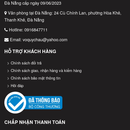
Đà Nẵng cấp ngày 09/06/2023
Văn phòng tại Đà Nẵng: 24 Cù Chính Lan, phường Hòa Khê,
Thanh Khê, Đà Nẵng
Hotline:
0916847711
Email:
voquychau@yahoo.com
HỖ TRỢ KHÁCH HÀNG
Giấy in tem 5
Chính sách đổi trả
Chính sách giao, nhận hàng và kiểm hàng
Các đặc điểm của giấy in tem 50×30
Chính sách bảo mật thông tin
Kích thước nhỏ gọn: Phù hợp với các sản phẩm nhỏ, giúp tiết
Hỏi đáp
kiệm không gian.
Chất liệu đa dạng: Bao gồm giấy decal, PVC, hoặc giấy
bóng/mờ, đáp ứng nhiều nhu cầu sử dụng.
Độ bền cao: Chịu nước, mài mòn, thích hợp cho cả trong nhà
CHẤP NHẬN THANH TOÁN
và ngoài trời.