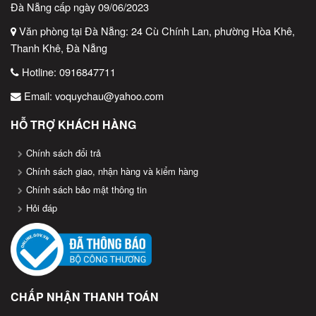
Đà Nẵng cấp ngày 09/06/2023
Văn phòng tại Đà Nẵng: 24 Cù Chính Lan, phường Hòa Khê,
Thanh Khê, Đà Nẵng
Hotline:
0916847711
Email:
voquychau@yahoo.com
HỖ TRỢ KHÁCH HÀNG
Cân điện tử Nin
Đặc điểm nổi bật của Cân điện tử Ninda SN268
Chính sách đổi trả
Thiết kế chắc chắn
Chính sách giao, nhận hàng và kiểm hàng
Chính sách bảo mật thông tin
Cân Ninda SN268 có thiết kế hiện đại, dễ sử dụng và bền bỉ,
Hỏi đáp
phù hợp cho nhiều môi trường làm việc.
Độ chính xác cao
Cân được trang bị cảm biến chất lượng cao, đảm bảo kết quả
đo chính xác với mức sai số thấp, đáp ứng nhu cầu đo lường
của cả gia đình và doanh nghiệp.
CHẤP NHẬN THANH TOÁN
Khả năng chịu tải lớn